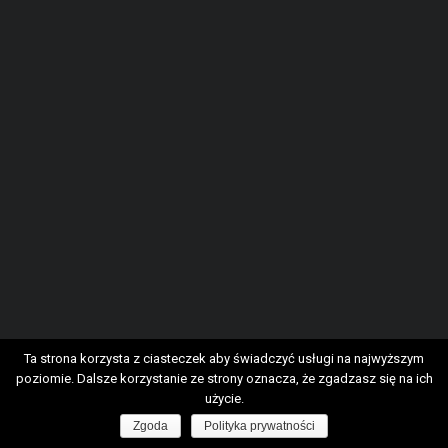
Ta strona korzysta z ciasteczek aby świadczyć usługi na najwyższym
Serwis wykorzystuje pliki cookies. Korzystając ze
poziomie. Dalsze korzystanie ze strony oznacza, że zgadzasz się na ich
użycie.
strony wyrażasz zgodę na wykorzystywanie plików
OK
cookies.
dowiedz się więcej.
Zgoda
Polityka prywatności